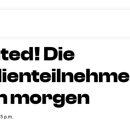
26
Zur Startseite
ed! Die
ienteilnehm
n morgen
45 p.m.