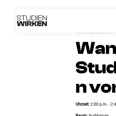
← Zuruck zur Agenda 20
PODIUMSDISKUSSION
Want
Stud
n vo
Uhrzeit:
2:00 p.m. - 2:
Raum:
Auditorium