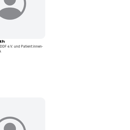
th
DDF e.V. und Patient:innen-
A