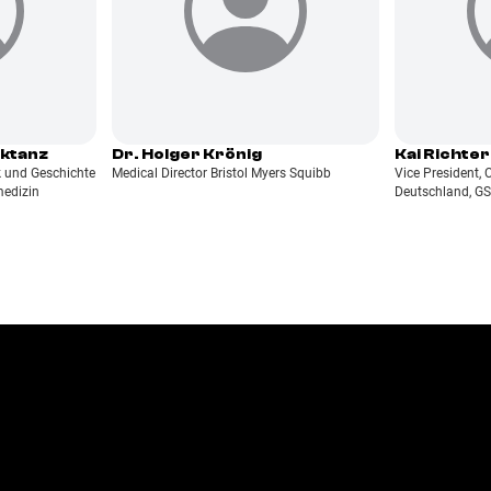
cktanz
Dr. Holger Krönig
Kai Richter
ik und Geschichte
Medical Director Bristol Myers Squibb
Vice President, 
medizin
Deutschland, G