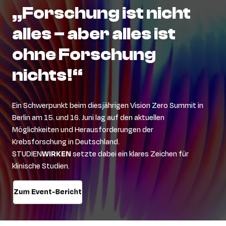
„Forschung
ist
nicht
alles
–
aber
alles
ist
ohne
Forschung
nichts!“
Ein Schwerpunkt beim diesjährigen Vision Zero Summit
in
Berlin
am 15. und 16. Juni
lag auf den aktuellen
Möglichkeiten
und
Herausforderungen der
Krebsforschung
in Deutschland
.
STUDIEN
WIRKEN
setzte
dabei
ein klares Zeichen für
klinische Studien.
Zum Event-Bericht