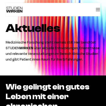
Aktuelles
Medizinische Forschung steht niemals still. Hier berichtet
STUDIEN
WIRKEN
über aktuelle Entwicklungen, Erkenntnisse
und relevante Veranstaltungen im Bereich klinische Studien
und gibt Patient:innen Raum für ihre Erfahrungen.
Wie
gelingt
ein
gutes
Leben
mit
einer