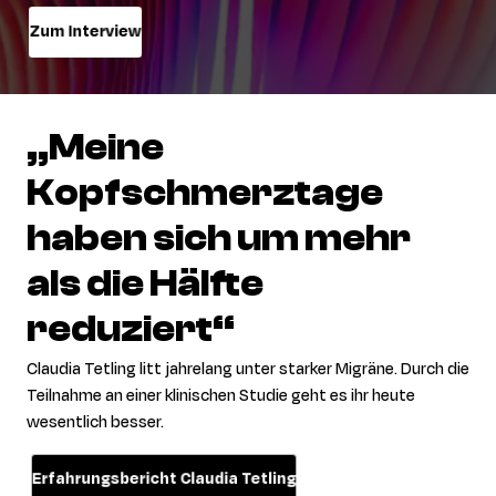
Zum Interview
„Meine
Kopfschmerztage
haben
sich
um
mehr
als
die
Hälfte
reduziert“
Claudia Tet
l
ing litt jahrelang unter starker Migräne. Durch die
Teilnahme an einer klinischen Studie geht es ihr heute
wesentlich besser.
Erfahrungsbericht Claudia Tetling