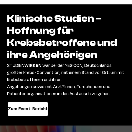
Klinische
Studien
–
Hoffnung
für
Krebsbetroffene
und
ihre
Angehörigen
STUDIEN
WIRKEN
war
bei der
YES!CON
, Deutschlands
größter Krebs-Convention,
mit einem Stand vor Ort, um
mit
Krebsbetroffenen und ihren
Angehörigen
sowie
mit
Ärzt
*innen, Forschenden
und
Patientenorganisationen
in den Austausch zu gehen.
Zum Event-Bericht