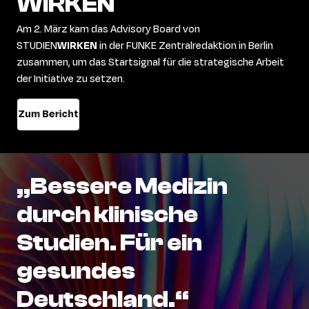
WIRKEN
Am 2. März kam das Advisory Board
von
STUDIEN
WIRKEN
in
der
FUNKE Zentralredaktion
in
Berlin
zusammen, um das Startsignal für die strategische Arbeit
der Initiative zu setzen.
Zum Bericht
„Bessere
Medizin
durch
klinische
Studien.
Für
ein
gesundes
Deutschland.“