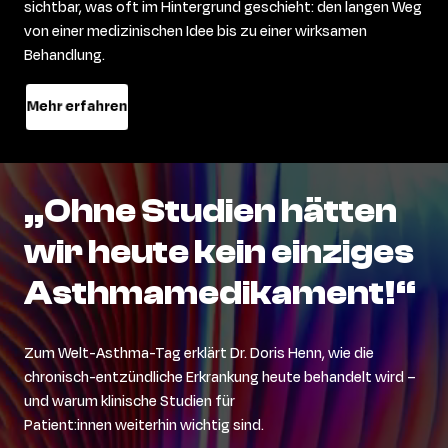
sichtbar, was oft im Hintergrund geschieht: den langen Weg
von einer medizinischen Idee bis zu einer wirksamen
Behandlung.
Mehr erfahren
„Ohne
Studien
hätten
wir
heute
kein
einziges
Asthmamedikament!“
Zum Welt-Asthma-Tag erklärt
Dr. Doris Henn
, wie die
chronisch
-entzündlich
e Erkrankung heute behandelt wird –
und warum klinische Studien
für
Patient:innen
weiter
hin
wichtig sind.