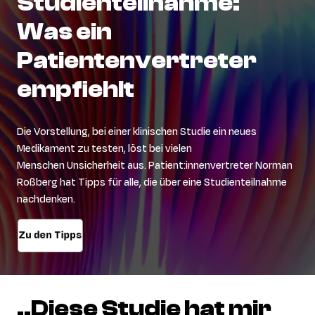
Studienteilnahme:
Was
ein
Patientenvertreter
empfiehlt
D
ie Vorstellung
,
bei einer klinischen Studie
ein neues
Medikament zu testen, löst bei vielen
Menschen
Unsicherheit
aus.
Patient:innenvertreter
Norman
Ro
ß
berg hat Tipps für alle, die über eine Studienteilnahme
nachdenken.
Zu den Tipps
„Diese
Studie
hat
mir