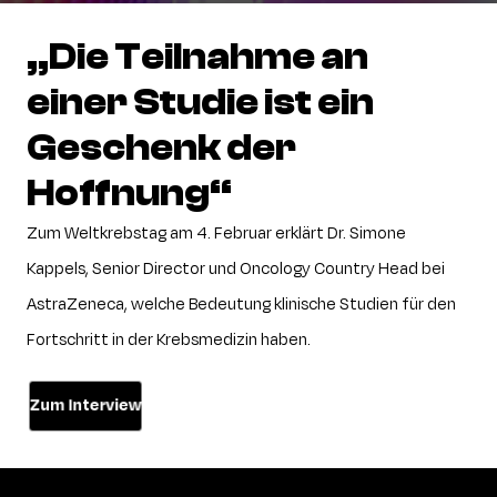
„Die
Teilnahme
an
einer
Studie
ist
ein
Geschenk
der
Hoffnung“
Zum
Weltkrebstag
am
4.
Februar
erklärt
Dr.
Simone
Kappels,
Senior
Director
und
Oncology
Country
Head
bei
AstraZeneca,
welche
Bedeutung
klinische
Studien
für
den
Fortschritt
in
der
Krebsmedizin
haben.
Zum Interview