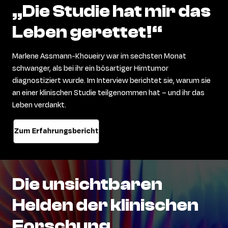
„Die
Studie
hat
mir
das
Leben
gerettet!“
Marlene Assmann-Khoueiry war im sechsten Monat
schwanger, als bei ihr ein bösartiger Hirntumor
diagnostiziert wurde. Im Interview berichtet sie, warum sie
an einer klinischen Studie teilgenommen hat – und ihr das
Leben verdankt.
Zum Erfahrungsbericht
Die
unsichtbaren
Helden
der
klinischen
Forschung