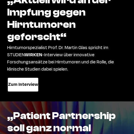
„Aktuell
wird
an
der
Impfung
gegen
Hirntumoren
geforscht“
Hirntumorspezialist Prof. Dr. Martin Glas spricht im
STUDIEN
WIRKEN
-Interview über innovative
Forschungsansätze bei Hirntumoren und die Rolle, die
klinische Studien dabei spielen.
Zum Interview
„Patient
Partnership
soll
ganz
normal