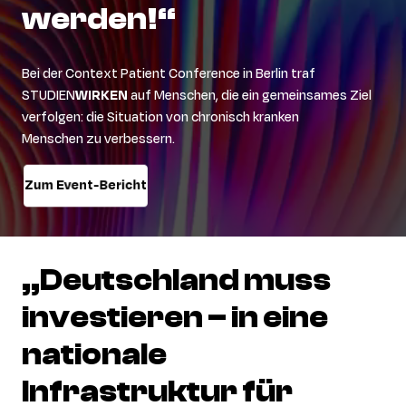
werden!“
Bei der
Context
Patient Conference in Berlin traf
STUDIEN
WIRKEN
auf
Menschen, die ein gemeinsames Ziel
verfolgen:
d
ie
Situation von chronisch kranken
Menschen
zu
verbessern
.
Zum Event-Bericht
„Deutschland
muss
investieren
–
in
eine
nationale
Infrastruktur
für