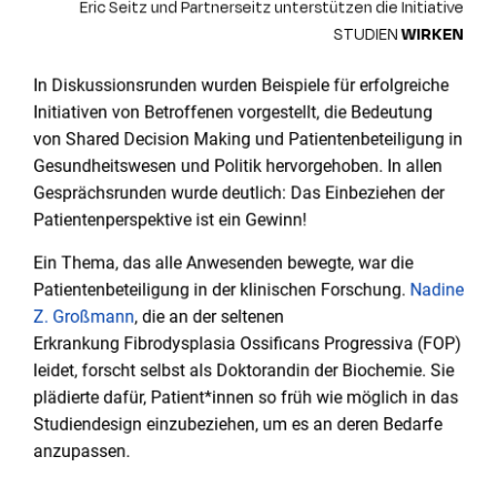
Eric Seitz und Partnerseitz unterstützen die Initiative
STUDIEN
WIRKEN
In Diskussionsrunden wurden Beispiele für erfolgreiche
Initiativen von Betroffenen vorgestellt, die Bedeutung
von Shared Decision Making und Patientenbeteiligung in
Gesundheitswesen und Politik hervorgehoben. In allen
Gesprächsrunden wurde deutlich: Das Einbeziehen der
Patientenperspektive ist ein Gewinn!
Ein Them
a, das
alle Anwesenden bewegte, war die
Patientenbeteiligung in der klinischen
Forschu
ng.
Nadine
Z. Großmann
, die an der seltenen
Erkrankung
Fibrodysplasia
Ossificans
Progressiva
(FOP)
leidet,
forscht
selbst
als Doktorandin der Biochemie
.
Sie
plädiert
e
dafür, Patient
*
innen so früh wie möglich in das
Studiendesign einzubeziehen, um es an d
ere
n
Bedarfe
anzupassen.