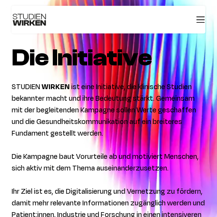
Die Initiative
STUDIEN
WIRKEN
ist eine Initiative, die klinische Studien
bekannter macht und ihre Bedeutung stärkt. Gemeinsam
mit der begleitenden Kampagne sollen Werte geschaffen
und die Gesundheitskommunikation auf ein breiteres
Fundament gestellt werden.
Die Kampagne baut Vorurteile ab und motiviert Menschen,
sich aktiv mit dem Thema auseinanderzusetzen.
Ihr Ziel ist es, die Digitalisierung und Vernetzung zu fördern,
damit mehr relevante Informationen zugänglich werden und
Patient:innen, Industrie und Forschung in einen intensiveren