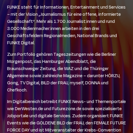
FUNKE steht für Informationen, Entertainment und Services
– mit der Vision „Journalismus für eine offene, informierte
Gesellschaft“. Mehr als 1.700 Journalist:innen und rund
3.000 Medienmacher:innen arbeiten in den drei
Geschäftsfeldern Regionalmedien, National Brands und
FUNKE Digital.
Zum Portfolio gehören Tageszeitungen wie die Berliner
Morgenpost, das Hamburger Abendblatt, die
Braunschweiger Zeitung, die WAZ und die Thüringer
Allgemeine sowie zahlreiche Magazine – darunter HÖRZU,
Gong, TV Digital, BILD der FRAU, myself, DONNA und
Chefkoch.
Im Digitalbereich betreibt FUNKE News- und Themenportale
wie DerWesten.de und Futurezone.de sowie spezialisierte
Jobportale und digitale Services. Zudem organisiert FUNKE
Events wie die GOLDENE BILD der FRAU, den FEMALE FUTURE
FORCE DAY und ist Mitveranstalter der Krebs-Convention