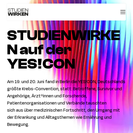
STUDIENWIRKE
N auf der
YES!CON
Am 19. und 20. Juni fand in Berlin die
YES!CON
, Deutschlands
größte Krebs-Convention, statt
: Betroffene, Survivor und
Angehörige,
Ärzt
*innen und Forschende,
Patientenorganisationen und
Verbände
tauschten
sich
aus
über medizinischen Fortschritt, den Umgang mit
der Erkrankung und Alltagsthemen wie Ernährung und
Bewegung.