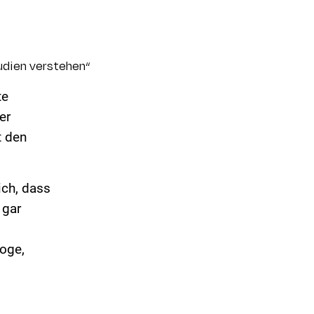
udien verstehen“
te
er
t den
ich, dass
 gar
loge,