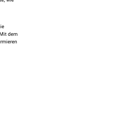
te, wie
ie
 Mit dem
ormieren