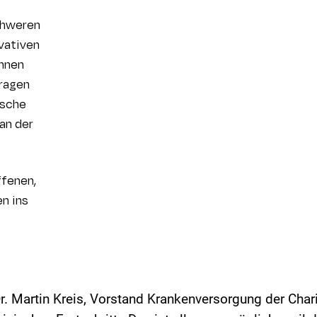
chweren
vativen
nnen
Fragen
ische
an der
ffenen,
n ins
. Martin Kreis, Vorstand Krankenversorgung der Chari