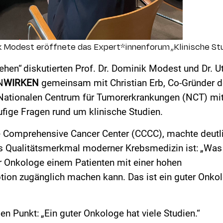
ik Modest eröffnete das Expert*
innenforum
„Klinische St
ehen“ diskutierten Prof. Dr. Dominik Modest und Dr. U
N
WIRKEN
gemeinsam mit Christian Erb, Co-Gründer d
Nationalen Centrum für Tumorerkrankungen (NCT) mi
fige Fragen rund um klinische Studien.
é
Comprehensive
Cancer Center (CCCC), machte deutl
es Qualitätsmerkmal moderner Krebsmedizin ist: „Was
r Onkologe einem Patienten mit einer hohen
ption zugänglich machen kann. Das ist ein guter Onko
en Punkt: „Ein guter Onkologe hat viele Studien.“