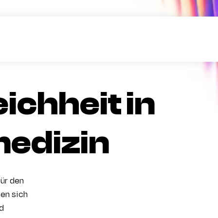
ichheit in
edizin
ür den
en sich
d